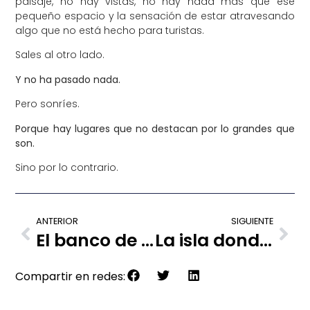
paisaje, no hay vistas, no hay nada más que ese
pequeño espacio y la sensación de estar atravesando
algo que no está hecho para turistas.
Sales al otro lado.
Y no ha pasado nada.
Pero sonríes.
Porque hay lugares que no destacan por lo grandes que
son.
Sino por lo contrario.
ANTERIOR
SIGUIENTE
El banco de “Notting Hill” donde nadie se sienta mucho rato, Londres
La isla donde viven conejos en libertad, Japón
Compartir en redes: