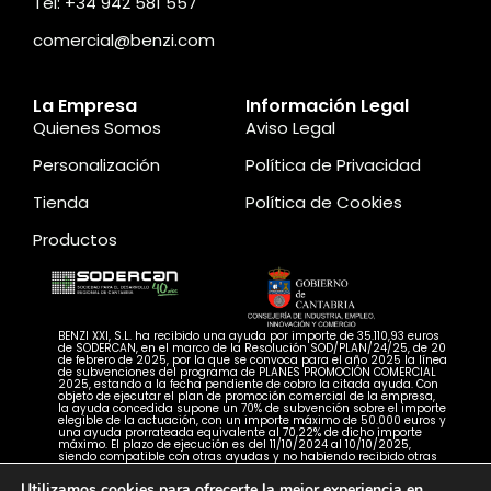
Tel: +34 942 581 557
comercial@benzi.com
La Empresa
Información Legal
Quienes Somos
Aviso Legal
Personalización
Política de Privacidad
Tienda
Política de Cookies
Productos
BENZI XXI, S.L. ha recibido una ayuda por importe de 35.110,93 euros
de SODERCAN, en el marco de la Resolución SOD/PLAN/24/25, de 20
de febrero de 2025, por la que se convoca para el año 2025 la línea
de subvenciones del programa de PLANES PROMOCIÓN COMERCIAL
2025, estando a la fecha pendiente de cobro la citada ayuda. Con
objeto de ejecutar el plan de promoción comercial de la empresa,
la ayuda concedida supone un 70% de subvención sobre el importe
elegible de la actuación, con un importe máximo de 50.000 euros y
una ayuda prorrateada equivalente al 70,22% de dicho importe
máximo. El plazo de ejecución es del 11/10/2024 al 10/10/2025,
siendo compatible con otras ayudas y no habiendo recibido otras
ayudas para la misma finalidad
Utilizamos cookies para ofrecerte la mejor experiencia en