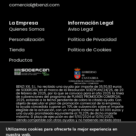
comercial@benzi.com
La Empresa
Información Legal
Quienes Somos
Aviso Legal
Personalización
Política de Privacidad
Tienda
Política de Cookies
Productos
BENZI XXI, S.L. ha recibido una ayuda por importe de 35.110,93 euros
de SODERCAN, en el marco de la Resolución SOD/PLAN/24/25, de 20
de febrero de 2025, por la que se convoca para el año 2025 la línea
de subvenciones del programa de PLANES PROMOCIÓN COMERCIAL
2025, estando a la fecha pendiente de cobro la citada ayuda. Con
objeto de ejecutar el plan de promoción comercial de la empresa,
la ayuda concedida supone un 70% de subvención sobre el importe
elegible de la actuación, con un importe máximo de 50.000 euros y
una ayuda prorrateada equivalente al 70,22% de dicho importe
máximo. El plazo de ejecución es del 11/10/2024 al 10/10/2025,
siendo compatible con otras ayudas y no habiendo recibido otras
ayudas para la misma finalidad
Utilizamos cookies para ofrecerte la mejor experiencia en
nuestra web.