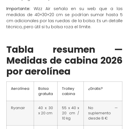
Importante:
Wizz Air señala en su web que a las
medidas de 40×30×20 cm se podrían sumar hasta 5
cm adicionales por las ruedas de la bolsa. Es un detalle
técnico, pero útil si tu bolsa roza el límite.
Tabla resumen —
Medidas de cabina 2026
por aerolínea
Aerolínea
Bolsa
Trolley
¿Gratis?
gratuita
cabina
Ryanair
40 x 30
55 x 40 x
No —
x 20 cm
20 cm /
suplemento
10 kg
desde 8 €