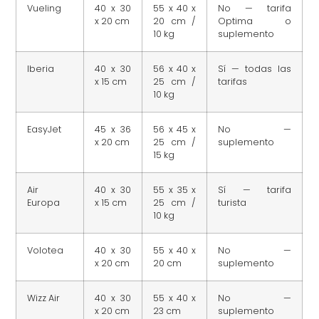
Vueling
40 x 30
55 x 40 x
No — tarifa
x 20 cm
20 cm /
Optima o
10 kg
suplemento
Iberia
40 x 30
56 x 40 x
Sí — todas las
x 15 cm
25 cm /
tarifas
10 kg
EasyJet
45 x 36
56 x 45 x
No —
x 20 cm
25 cm /
suplemento
15 kg
Air
40 x 30
55 x 35 x
Sí — tarifa
Europa
x 15 cm
25 cm /
turista
10 kg
Volotea
40 x 30
55 x 40 x
No —
x 20 cm
20 cm
suplemento
Wizz Air
40 x 30
55 x 40 x
No —
x 20 cm
23 cm
suplemento